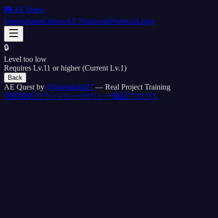
🎮 AE Quest
Quests
Status
Library
AE Notebook
Products
Login
🔒
Level too low
Requires Lv.11 or higher (Current Lv.1)
Back
AE Quest by
@Inoshita0427
— Real Project Training
利用規約
プライバシーポリシー
製品
ブログ
X