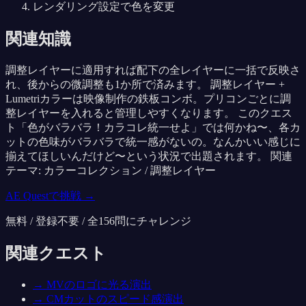
レンダリング設定で色を変更
関連知識
調整レイヤーに適用すれば配下の全レイヤーに一括で反映さ
れ、後からの微調整も1か所で済みます。 調整レイヤー +
Lumetriカラーは映像制作の鉄板コンボ。プリコンごとに調
整レイヤーを入れると管理しやすくなります。 このクエス
ト「色がバラバラ！カラコレ統一せよ」では何かね〜、各カ
ットの色味がバラバラで統一感がないの。なんかいい感じに
揃えてほしいんだけど〜という状況で出題されます。 関連
テーマ: カラーコレクション / 調整レイヤー
AE Questで挑戦 →
無料 / 登録不要 / 全
156
問にチャレンジ
関連クエスト
→
MVのロゴに光る演出
→
CMカットのスピード感演出