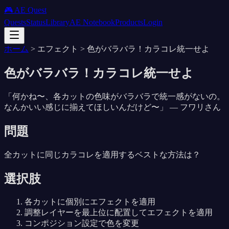
🎮 AE Quest
Quests
Status
Library
AE Notebook
Products
Login
ホーム
>
エフェクト
>
色がバラバラ！カラコレ統一せよ
色がバラバラ！カラコレ統一せよ
「
何かね〜、各カットの色味がバラバラで統一感がないの。
なんかいい感じに揃えてほしいんだけど〜
」 —
フワリさん
問題
全カットに同じカラコレを適用するベストな方法は？
選択肢
各カットに個別にエフェクトを適用
調整レイヤーを最上位に配置してエフェクトを適用
コンポジション設定で色を変更