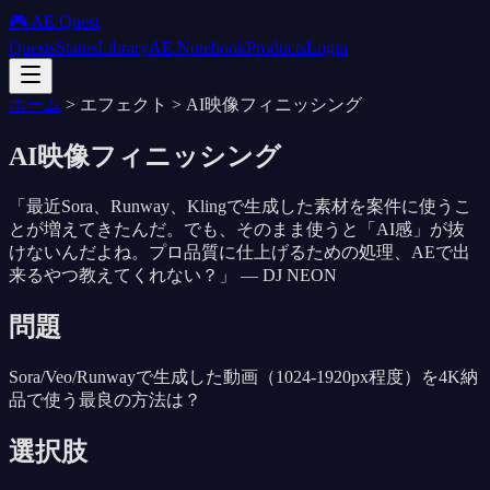
🎮 AE Quest
Quests
Status
Library
AE Notebook
Products
Login
ホーム
>
エフェクト
>
AI映像フィニッシング
AI映像フィニッシング
「
最近Sora、Runway、Klingで生成した素材を案件に使うこ
とが増えてきたんだ。でも、そのまま使うと「AI感」が抜
けないんだよね。プロ品質に仕上げるための処理、AEで出
来るやつ教えてくれない？
」 —
DJ NEON
問題
Sora/Veo/Runwayで生成した動画（1024-1920px程度）を4K納
品で使う最良の方法は？
選択肢