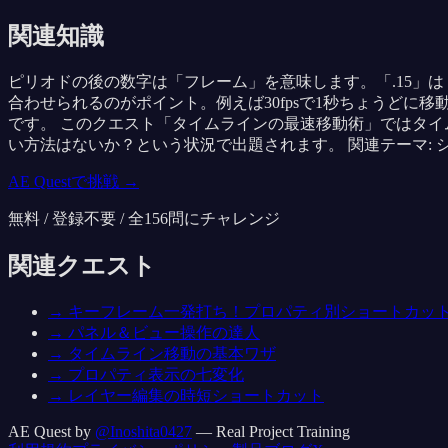
関連知識
ピリオドの後の数字は「フレーム」を意味します。「.15」は「0
合わせられるのがポイント。例えば30fpsで1秒ちょうどに移
です。 このクエスト「タイムラインの最速移動術」ではタ
い方法はないか？という状況で出題されます。 関連テーマ: シ
AE Questで挑戦 →
無料 / 登録不要 / 全
156
問にチャレンジ
関連クエスト
→
キーフレーム一発打ち！プロパティ別ショートカッ
→
パネル＆ビュー操作の達人
→
タイムライン移動の基本ワザ
→
プロパティ表示の七変化
→
レイヤー編集の時短ショートカット
AE Quest by
@Inoshita0427
— Real Project Training