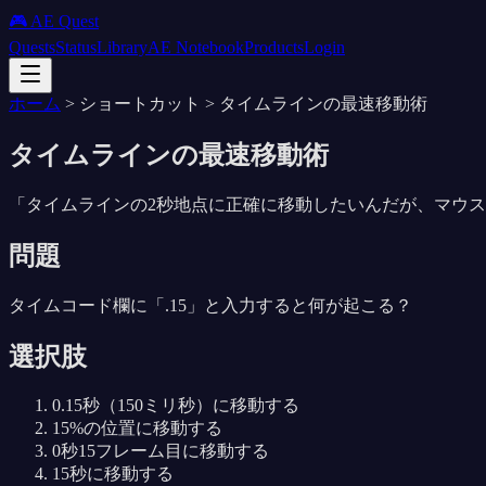
🎮 AE Quest
Quests
Status
Library
AE Notebook
Products
Login
ホーム
>
ショートカット
>
タイムラインの最速移動術
タイムラインの最速移動術
「
タイムラインの2秒地点に正確に移動したいんだが、マウ
問題
タイムコード欄に「.15」と入力すると何が起こる？
選択肢
0.15秒（150ミリ秒）に移動する
15%の位置に移動する
0秒15フレーム目に移動する
15秒に移動する