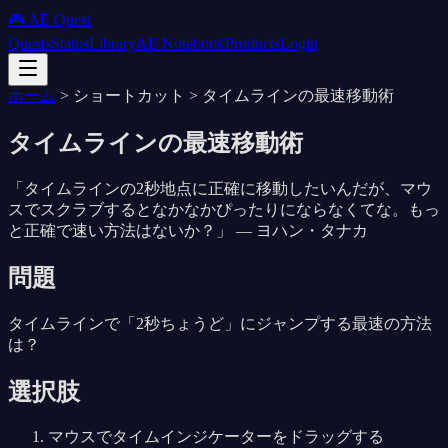
🎮 AE Quest
Quests
Status
Library
AE Notebook
Products
Login
ホーム
>
ショートカット
>
タイムラインの最速移動術
タイムラインの最速移動術
「
タイムラインの2秒地点に正確に移動したいんだが、マウ
スでスクラブするとなかなかぴったりにならなくてな。もっ
と正確で速い方法はないか？
」 —
ヨハン・タナカ
問題
タイムラインで「2秒ちょうど」にジャンプする最速の方法
は？
選択肢
マウスでタイムインジケーターをドラッグする