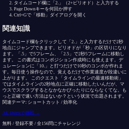
タイムコード欄に「2.」（2+ピリオド）と入力する
Page Downキーを何回か押す
Ctrl+Gで「移動」ダイアログを開く
関連知識
タイムコード欄をクリックして「2.」と入力するだけで2秒
地点にジャンプできます。ピリオドが「秒」の区切りになり
ます。「.5」で5フレーム、「2.5」で2秒5フレームに移動し
ます。 この書式はコンポジション作成時にも使えます。デ
ュレーションに「10.」と打つだけで10秒のコンポが作れま
す。毎日使う操作なので、覚えるだけで作業速度が段違いに
上がります。 このクエスト「タイムラインの最速移動術」
ではタイムラインの2秒地点に正確に移動したいんだが、マ
ウスでスクラブするとなかなかぴったりにならなくてな。も
っと正確で速い方法はないか？という状況で出題されます。
関連テーマ: ショートカット / 効率化
AE Questで挑戦 →
無料 / 登録不要 / 全
156
問にチャレンジ