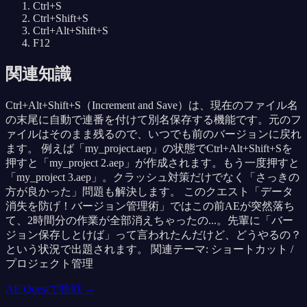
Ctrl+S
Ctrl+Shift+S
Ctrl+Alt+Shift+S
F12
関連知識
Ctrl+Alt+Shift+S（Increment and Save）は、現在のファイル名
の末尾に自動で連番を付けて別名保存する機能です。元のフ
ァイルはそのまま残るので、いつでも前のバージョンに戻れ
ます。 例えば「my_project.aep」の状態でCtrl+Alt+Shift+Sを
押すと「my_project 2.aep」が作成されます。もう一度押すと
「my_project 3.aep」。クラッシュ対策だけでなく「さっきの
方が良かった」問題も解決します。 このクエスト「データ
消失を防げ！バージョン管理術」ではこの前AEが突然落ち
て、2時間分の作業が全部消えちゃったの...。先輩に「バー
ジョン保存しとけば」って言われたんだけど、どうやるの？
という状況で出題されます。 関連テーマ: ショートカット /
プロジェクト管理
AE Questで挑戦 →