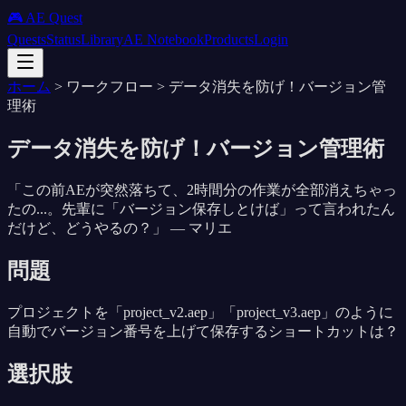
🎮 AE Quest
Quests
Status
Library
AE Notebook
Products
Login
ホーム
>
ワークフロー
>
データ消失を防げ！バージョン管
理術
データ消失を防げ！バージョン管理術
「
この前AEが突然落ちて、2時間分の作業が全部消えちゃっ
たの...。先輩に「バージョン保存しとけば」って言われたん
だけど、どうやるの？
」 —
マリエ
問題
プロジェクトを「project_v2.aep」「project_v3.aep」のように
自動でバージョン番号を上げて保存するショートカットは？
選択肢