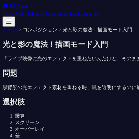
🎮 AE Quest
Quests
Status
Library
AE Notebook
Products
Login
ホーム
>
コンポジション
>
光と影の魔法！描画モード入門
光と影の魔法！描画モード入門
「
ライブ映像に光のエフェクトを重ねたいんだけど、そのま
問題
黒背景の光エフェクト素材を重ねる時、黒を透明にするのに
選択肢
乗算
スクリーン
オーバーレイ
差