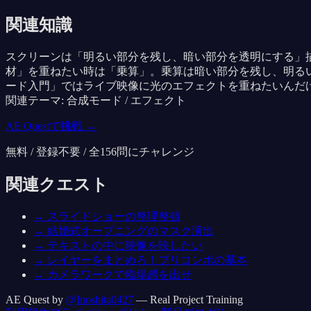
関連知識
スクリーンは「明るい部分を残し、暗い部分を透明にする」
材」を重ねたい時は「乗算」。乗算は暗い部分を残し、明る
ード入門」ではライブ映像に光のエフェクトを重ねたいんだ
関連テーマ: 合成モード / エフェクト
AE Questで挑戦 →
無料 / 登録不要 / 全
156
問にチャレンジ
関連クエスト
→
スライドショーの整理整頓
→
結婚式オープニングのマスク演出
→
テキストの中に映像を映したい
→
レイヤーをまとめろ！プリコンポの基本
→
カメラワークで臨場感を出せ
AE Quest by
@Inoshita0427
— Real Project Training