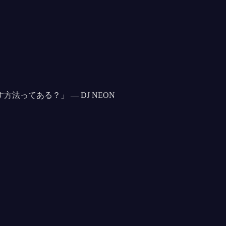
す方法ってある？
」 —
DJ NEON