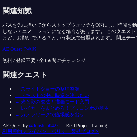
関連知識
パスを先に描いてからストップウォッチをONにし、時間を動
しないアニメーションになる場合があります。 このクエス
けど、お願いできる？という状況で出題されます。 関連テーマ
AE Questで挑戦 →
無料 / 登録不要 / 全
156
問にチャレンジ
関連クエスト
→
スライドショーの整理整頓
→
テキストの中に映像を映したい
→
光と影の魔法！描画モード入門
→
レイヤーをまとめろ！プリコンポの基本
→
カメラワークで臨場感を出せ
AE Quest by
@Inoshita0427
— Real Project Training
利用規約
プライバシーポリシー
製品
ブログ
X