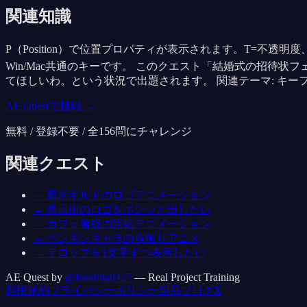
関連知識
P（Position）で位置プロパティが表示されます。T=不透
Win/Mac共通のキーです。 このクエスト「結婚式の招
てほしいわ。という状況で出題されます。 関連テーマ: キー
AE Questで挑戦 →
無料 / 登録不要 / 全
156
問にチャレンジ
関連クエスト
→
新米ギルドのロゴアニメーション
→
商店街のロゴをポンッと出したい
→
カフェ看板の回転アニメーション
→
ペンギンキャラの首振りアニメ
→
テロップを1文字ずつ表示したい
AE Quest by
@Inoshita0427
— Real Project Training
利用規約
プライバシーポリシー
製品
ブログ
X