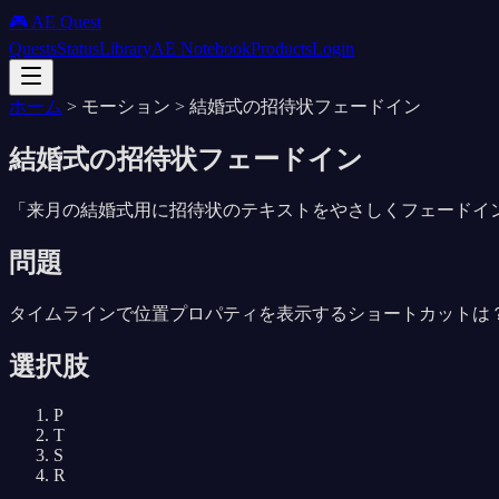
🎮 AE Quest
Quests
Status
Library
AE Notebook
Products
Login
ホーム
>
モーション
>
結婚式の招待状フェードイン
結婚式の招待状フェードイン
「
来月の結婚式用に招待状のテキストをやさしくフェードイ
問題
タイムラインで位置プロパティを表示するショートカットは
選択肢
P
T
S
R