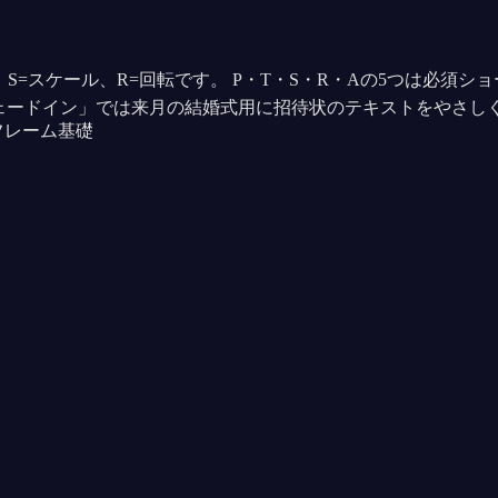
明度、S=スケール、R=回転です。 P・T・S・R・Aの5つは必
待状フェードイン」では来月の結婚式用に招待状のテキストをやさ
フレーム基礎