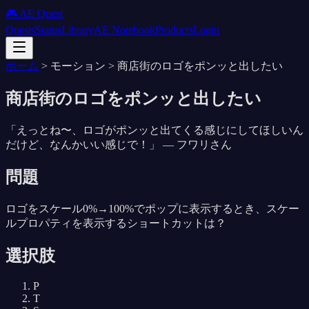
🎮 AE Quest
Quests
Status
Library
AE Notebook
Products
Login
ホーム
>
モーション
>
商店街のロゴをポンッと出したい
商店街のロゴをポンッと出したい
「
えっとね〜、ロゴがポンッと出てくる感じにしてほしいん
だけど、なんかいい感じで！
」 —
フワリさん
問題
ロゴをスケール0%→100%でポップに表示するとき、スケー
ルプロパティを表示するショートカットは？
選択肢
P
T