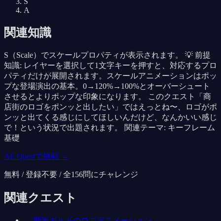
S
A
関連知識
S（Scale）でスケールプロパティが表示されます。 💡 前提
知識: レイヤーを選択して1文字キーを押すと、対応するプロ
パティだけが展開されます。スケールアニメーションはポッ
プな登場演出の基本。0→120%→100%とオーバーシュート
させるとよりポップな印象になります。 このクエスト「商
店街のロゴをポンッと出したい」ではえっとね〜、ロゴがポ
ンッと出てくる感じにしてほしいんだけど、なんかいい感じ
で！という状況で出題されます。 関連テーマ: キーフレーム
基礎
AE Questで挑戦 →
無料 / 登録不要 / 全
156
問にチャレンジ
関連クエスト
→
新米ギルドのロゴアニメーション