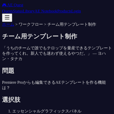
🎮 AE Quest
Quests
Status
Library
AE Notebook
Products
Login
ホーム
>
ワークフロー
>
チーム用テンプレート制作
チーム用テンプレート制作
「
うちのチームで誰でもテロップを量産できるテンプレート
を作ってくれ。新人でも迷わず使えるやつだ。
」 —
ヨハ
ン・タナカ
問題
Premiere Proからも編集できるAEテンプレートを作る機能
は？
選択肢
エッセンシャルグラフィックスパネル