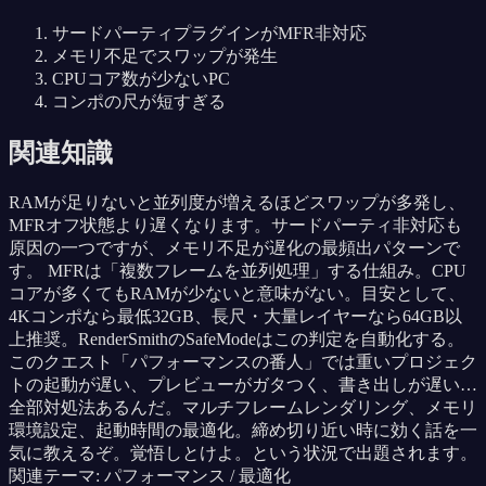
サードパーティプラグインがMFR非対応
メモリ不足でスワップが発生
CPUコア数が少ないPC
コンポの尺が短すぎる
関連知識
RAMが足りないと並列度が増えるほどスワップが多発し、
MFRオフ状態より遅くなります。サードパーティ非対応も
原因の一つですが、メモリ不足が遅化の最頻出パターンで
す。 MFRは「複数フレームを並列処理」する仕組み。CPU
コアが多くてもRAMが少ないと意味がない。目安として、
4Kコンポなら最低32GB、長尺・大量レイヤーなら64GB以
上推奨。RenderSmithのSafeModeはこの判定を自動化する。
このクエスト「パフォーマンスの番人」では重いプロジェク
トの起動が遅い、プレビューがガタつく、書き出しが遅い…
全部対処法あるんだ。マルチフレームレンダリング、メモリ
環境設定、起動時間の最適化。締め切り近い時に効く話を一
気に教えるぞ。覚悟しとけよ。という状況で出題されます。
関連テーマ: パフォーマンス / 最適化