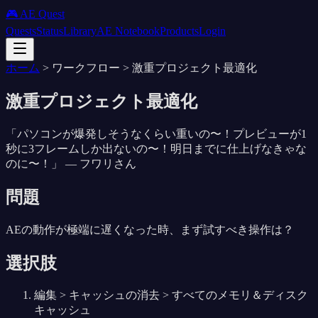
🎮 AE Quest
Quests
Status
Library
AE Notebook
Products
Login
ホーム
>
ワークフロー
>
激重プロジェクト最適化
激重プロジェクト最適化
「
パソコンが爆発しそうなくらい重いの〜！プレビューが1
秒に3フレームしか出ないの〜！明日までに仕上げなきゃな
のに〜！
」 —
フワリさん
問題
AEの動作が極端に遅くなった時、まず試すべき操作は？
選択肢
編集 > キャッシュの消去 > すべてのメモリ＆ディスク
キャッシュ