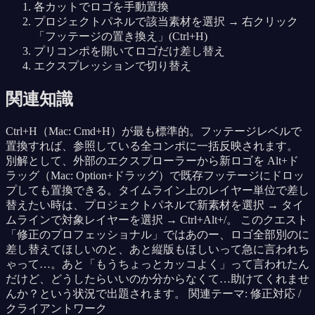
各カットでロゴを手動置換
プロジェクトパネルで該当素材を選択 → 右クリック
「フッテージの置き換え」(Ctrl+H)
プリコンポを開いてロゴだけ差し替え
エクスプレッションで切り替え
関連知識
Ctrl+H（Mac: Cmd+H）が最も標準的。フッテージレベルで
置換すれば、参照している全コンポに一括反映されます。
別解として、外部のエクスプローラーから新ロゴを Alt+ド
ラッグ（Mac: Option+ドラッグ）で既存フッテージにドロッ
プしても置換できる。タイムライン上のレイヤー単位で差し
替えたい時は、プロジェクトパネルで新素材を選択 → タイ
ムラインで対象レイヤーを選択 → Ctrl+Alt+/。 このクエスト
「修正のプロフェッショナル」ではあのー、ロゴ全部別のに
差し替えてほしいのと、あと縦版もほしいって急に言われち
ゃって…。あと「もうちょっとカッコよく」って言われたん
だけど、どうしたらいいのか分からなくて…助けてくれませ
んか？という状況で出題されます。 関連テーマ: 修正対応 /
クライアントワーク