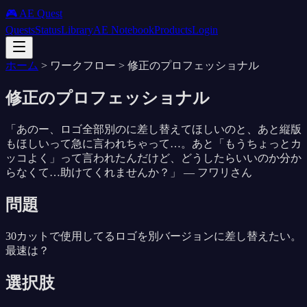
🎮 AE Quest
Quests
Status
Library
AE Notebook
Products
Login
ホーム
>
ワークフロー
>
修正のプロフェッショナル
修正のプロフェッショナル
「
あのー、ロゴ全部別のに差し替えてほしいのと、あと縦版
もほしいって急に言われちゃって…。あと「もうちょっとカ
ッコよく」って言われたんだけど、どうしたらいいのか分か
らなくて…助けてくれませんか？
」 —
フワリさん
問題
30カットで使用してるロゴを別バージョンに差し替えたい。
最速は？
選択肢