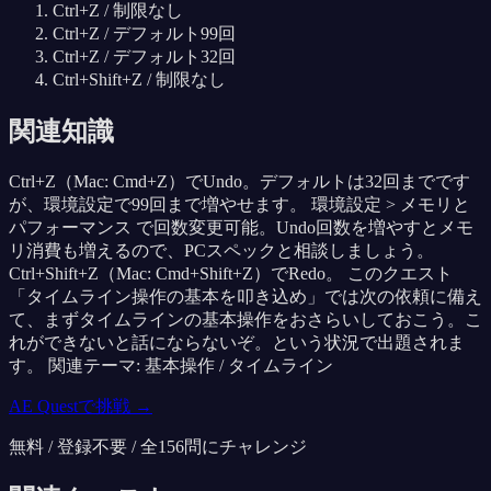
Ctrl+Z / 制限なし
Ctrl+Z / デフォルト99回
Ctrl+Z / デフォルト32回
Ctrl+Shift+Z / 制限なし
関連知識
Ctrl+Z（Mac: Cmd+Z）でUndo。デフォルトは32回までです
が、環境設定で99回まで増やせます。 環境設定 > メモリと
パフォーマンス で回数変更可能。Undo回数を増やすとメモ
リ消費も増えるので、PCスペックと相談しましょう。
Ctrl+Shift+Z（Mac: Cmd+Shift+Z）でRedo。 このクエスト
「タイムライン操作の基本を叩き込め」では次の依頼に備え
て、まずタイムラインの基本操作をおさらいしておこう。こ
れができないと話にならないぞ。という状況で出題されま
す。 関連テーマ: 基本操作 / タイムライン
AE Questで挑戦 →
無料 / 登録不要 / 全
156
問にチャレンジ