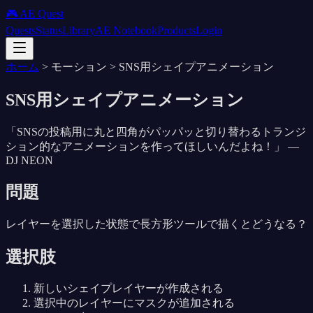
🎮 AE Quest
Quests
Status
Library
AE Notebook
Products
Login
ホーム
>
モーション
>
SNS用シェイプアニメーション
SNS用シェイプアニメーション
「
SNSの投稿用に丸と四角がパッパッと切り替わるトランジ
ション的なアニメーションを作ってほしいんだよね！
」 —
DJ NEON
問題
レイヤーを選択した状態で長方形ツールで描くとどうなる？
選択肢
新しいシェイプレイヤーが作成される
選択中のレイヤーにマスクが追加される